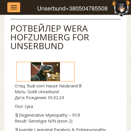
Unserbund
+380504785508
Toggle
navigation
РОТВЕЙЛЕР WERA
HOFZUMBERG FOR
UNSERBUND
Отец:
Rudi vom Hause Neubrand lll
Мать:
Goldi Unserbund
Дата Рождения:
05.02.24
Пол: сука
🧬Degenerative Myelopathy – PCR
Result: Genotype N/N (exon 2)
🧬Juvenile Laryngeal Paralysis & Polyneuropathy