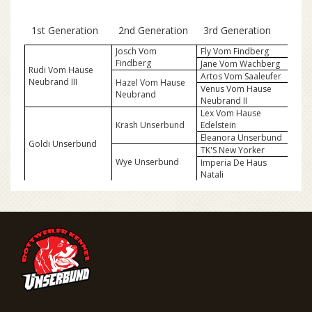
1st Generation
2nd Generation
3rd Generation
Josch Vom
Fly Vom Findberg
Findberg
Jane Vom Wachberg
Rudi Vom Hause
Artos Vom Saaleufer
Neubrand III
Hazel Vom Hause
Venus Vom Hause
Neubrand
Neubrand II
Lex Vom Hause
Krash Unserbund
Edelstein
Eleanora Unserbund
Goldi Unserbund
TK'S New Yorker
Wye Unserbund
Imperia De Haus
Natali