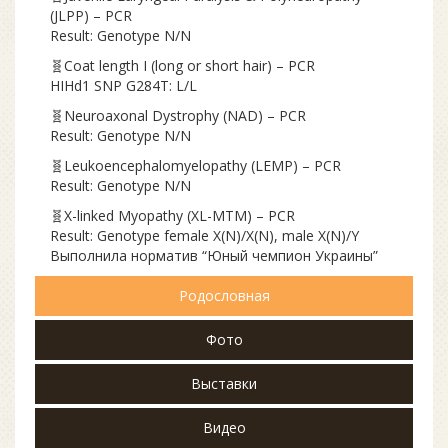
(JLPP) – PCR
Result: Genotype N/N
🧬Coat length I (long or short hair) – PCR
HIHd1 SNP G284T: L/L
🧬Neuroaxonal Dystrophy (NAD) – PCR
Result: Genotype N/N
🧬Leukoencephalomyelopathy (LEMP) – PCR
Result: Genotype N/N
🧬X-linked Myopathy (XL-MTM) – PCR
Result: Genotype female X(N)/X(N), male X(N)/Y
Выполнила норматив “Юный чемпион Украины”
Родословная
Фото
Выставки
Видео