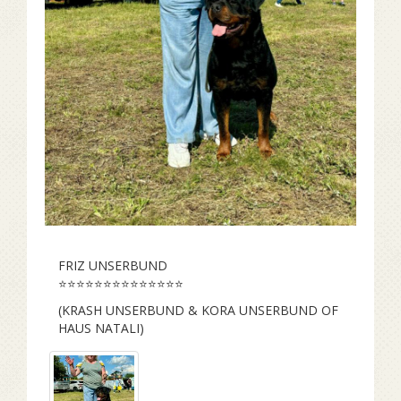
FRIZ UNSERBUND
⭐️⭐️⭐️⭐️⭐️⭐️⭐️⭐️⭐️⭐️⭐️⭐️⭐️⭐️
(KRASH UNSERBUND & KORA UNSERBUND OF
HAUS NATALI)