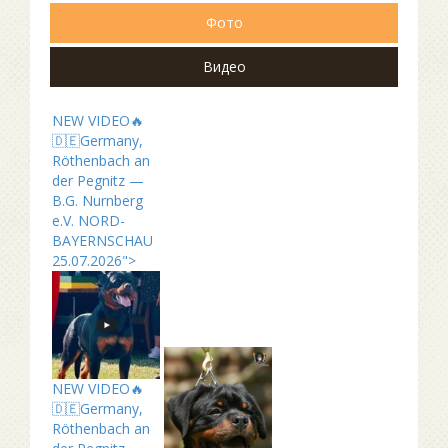
Фото
Видео
NEW VIDEO🔥
🇩🇪Germany,
Röthenbach an
der Pegnitz —
B.G. Nurnberg
e.V. NORD-
BAYERNSCHAU
25.07.2026">
NEW VIDEO🔥
🇩🇪Germany,
Röthenbach an