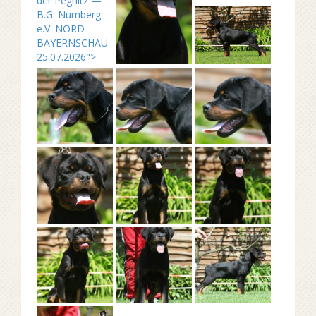
der Pegnitz —
B.G. Nurnberg
e.V. NORD-
BAYERNSCHAU
25.07.2026">