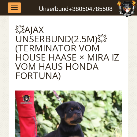
Unserbund
+380504785508
Toggle
navigation
💥AJAX
UNSERBUND(2.5M)💥
(TERMINATOR VOM
HOUSE HAASE × MIRA IZ
VOM HAUS HONDA
FORTUNA)