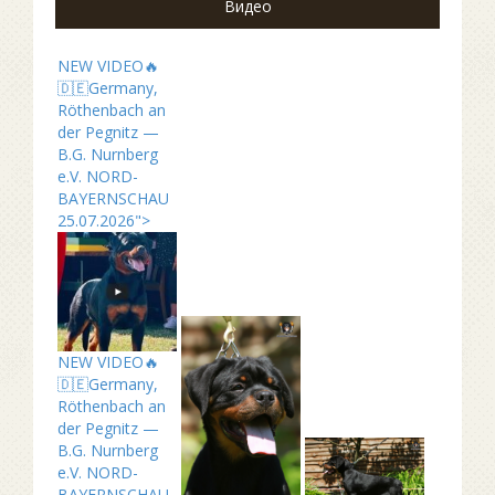
Видео
NEW VIDEO🔥
🇩🇪Germany,
Röthenbach an
der Pegnitz —
B.G. Nurnberg
e.V. NORD-
BAYERNSCHAU
25.07.2026">
NEW VIDEO🔥
🇩🇪Germany,
Röthenbach an
der Pegnitz —
B.G. Nurnberg
e.V. NORD-
BAYERNSCHAU