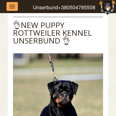
Unserbund
+380504785508
Toggle
navigation
👌NEW PUPPY
ROTTWEILER KENNEL
UNSERBUND 👌