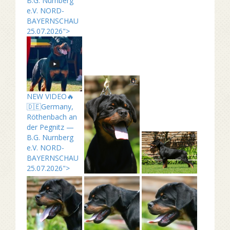
B.G. Nurnberg
e.V. NORD-
BAYERNSCHAU
25.07.2026">
NEW VIDEO🔥
🇩🇪Germany,
Röthenbach an
der Pegnitz —
B.G. Nurnberg
e.V. NORD-
BAYERNSCHAU
25.07.2026">