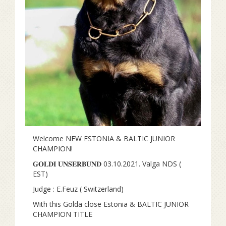
Welcome NEW ESTONIA & BALTIC JUNIOR
CHAMPION!
𝐆𝐎𝐋𝐃𝐈 𝐔𝐍𝐒𝐄𝐑𝐁𝐔𝐍𝐃 03.10.2021. Valga NDS (
EST)
Judge : E.Feuz ( Switzerland)
With this Golda close Estonia & BALTIC JUNIOR
CHAMPION TITLE