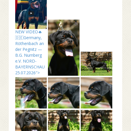
NEW VIDEO🔥
🇩🇪Germany,
Röthenbach an
der Pegnitz —
B.G. Nurnberg
e.V. NORD-
BAYERNSCHAU
25.07.2026">